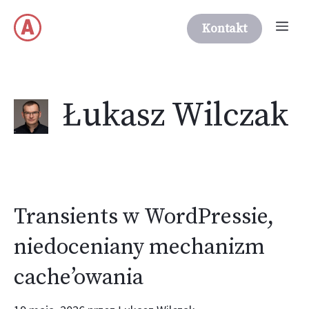
Przejdź
Me
do
Kontakt
treści
Łukasz Wilczak
Transients w WordPressie,
niedoceniany mechanizm
cache’owania