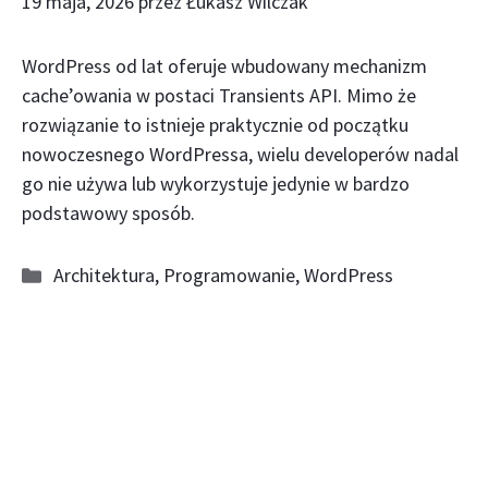
19 maja, 2026
przez
Łukasz Wilczak
WordPress od lat oferuje wbudowany mechanizm
cache’owania w postaci Transients API. Mimo że
rozwiązanie to istnieje praktycznie od początku
nowoczesnego WordPressa, wielu developerów nadal
go nie używa lub wykorzystuje jedynie w bardzo
podstawowy sposób.
Kategorie
Architektura
,
Programowanie
,
WordPress